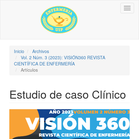
Navegación
Toggl
principal
naviga
Contenido
principal
Barra
lateral
Inicio
Archivos
Vol. 2 Núm. 3 (2023): VISIÓN360 REVISTA
CIENTÍFICA DE ENFERMERÍA
Artículos
Estudio de caso Clínico
Barra
lateral
del