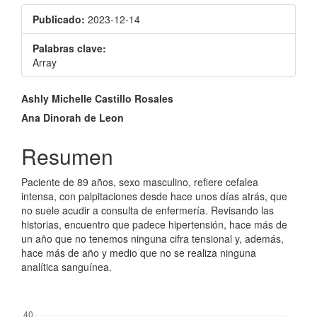
Publicado:
2023-12-14
Palabras clave:
Array
Contenido
Ashly Michelle Castillo Rosales
principal
Ana Dinorah de Leon
del
Resumen
artículo
Paciente de 89 años, sexo masculino, refiere cefalea
intensa, con palpitaciones desde hace unos días atrás, que
no suele acudir a consulta de enfermería. Revisando las
historias, encuentro que padece hipertensión, hace más de
un año que no tenemos ninguna cifra tensional y, además,
hace más de año y medio que no se realiza ninguna
analítica sanguínea.
##plugins.themes.bootstrap3.displayStats.downloads##