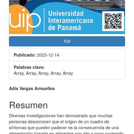
Pdf
Publicado:
2023-12-14
Palabras clave:
Array, Array, Array, Array, Array
Contenido
Adis Vargas Armuelles
principal
Resumen
del
Diversas investigaciones han demostrado que muchas
artículo
personas desconocen que el origen de un cuadro de
síntomas que pueden padecer es la consecuencia de una
alimentación basada en alimentos con alto o poco contenido