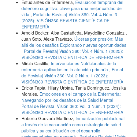
Estudiantes de Enfermeria,
Evaluación temprana del
deterioro cognitivo: clave para una mejor calidad de
vida
,
Portal de Revista| Visión 360: Vol. 4 Núm. 3
(2025): VISIÓN360 REVISTA CIENTÍFICA DE
ENFERMERÍA
Arnold Becker, Alba Castañeda, Maydelline González ,
Juan Soto, Alexa Traviezo,
Úlceras por presión: Más
allá de los desafíos Explorando nuevas oportunidades
,
Portal de Revista| Visión 360: Vol. 4 Núm. 1 (2025):
VISIÓN360 REVISTA CIENTÍFICA DE ENFERMERÍA
Mircia Castillo,
Intervenciones Nutricionales de la
enfermería aplicadas en la atención primaria
,
Portal
de Revista| Visión 360: Vol. 2 Núm. 1 (2023):
VISIÓN360 REVISTA CIENTÍFICA DE ENFERMERÍA
Ericka Tapia, Hilary Urbina, Tania Dominguez, Jessika
Morales,
Emociones en el campo de la Enfermería:
Navegando por los desafíos de la Salud Mental
,
Portal de Revista| Visión 360: Vol. 3 Núm. 1 (2024):
VISIÓN360 REVISTA CIENTÍFICA DE ENFERMERÍA
Roberto Guevara Martinez,
Inmunización poblacional
a través de la vacunación como estrategia de salud
pública y su contribución en el desarrollo
socioeconómico en panamá
,
Portal de Revista| Visión