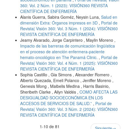
360: Vol. 2 Núm. 1 (2023): VISIÓN360 REVISTA
CIENTÍFICA DE ENFERMERÍA
Alanis Guerra, Sabira Goméz, Neysin Luna,
Salud en
dimensión Extra: Órganos impresos en 3D
,
Portal de
Revista| Visión 360: Vol. 3 Núm. 1 (2024): VISIÓN360
REVISTA CIENTÍFICA DE ENFERMERÍA
Jeamy Alvarado, Jorge Carpintero , Maylin Moreno ,
Impacto de las barreras de comunicación lingüística
en el proceso de atención enfermera-paciente
hemato-oncológico en The Panamá Clinic.
,
Portal de
Revista| Visión 360: Vol. 4 Núm. 1 (2025): VISIÓN360
REVISTA CIENTÍFICA DE ENFERMERÍA
Sophia Castillo , Gia Simons , Alexander Romero ,
Alberto Quezada, Emeli Polanco , Jeniffer Moreno ,
Genesis Mong , Maibelis Medina , Harris Basinio,
Sheribeth Clarke , Ailyn Valdés ,
COMO AFECTA LAS
DESIGUALDAD SOCIOECONÓMICA EN LOS
ACCESOS DE SERVICIOS DE SALUD.”
,
Portal de
Revista| Visión 360: Vol. 3 Núm. 2 (2024): VISIÓN360
REVISTA CIENTÍFICA DE ENFERMERÍA
1-10 de 81
Siguiente
→