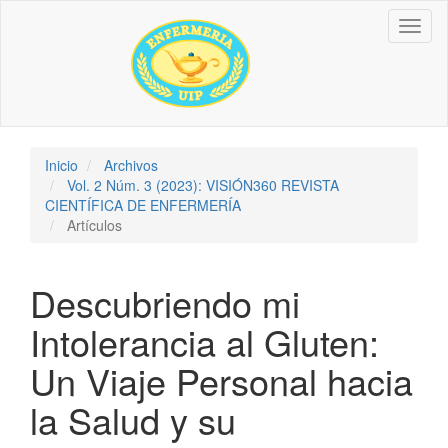
Navegación
Toggl
principal
naviga
Contenido
principal
Barra
lateral
Inicio
Archivos
Vol. 2 Núm. 3 (2023): VISIÓN360 REVISTA
CIENTÍFICA DE ENFERMERÍA
Artículos
Descubriendo mi
Intolerancia al Gluten:
Un Viaje Personal hacia
la Salud y su