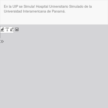
Volver
En la UIP se Simula! Hospital Universitario Simulado de la
a
Universidad Interamericana de Panamá.
los
detalles
del
De
De
número
P