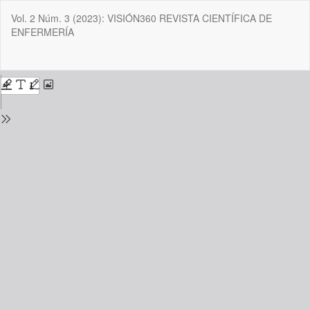
Volver
Vol. 2 Núm. 3 (2023): VISIÓN360 REVISTA CIENTÍFICA DE
a
ENFERMERÍA
los
detalles
del
De
De
número
P